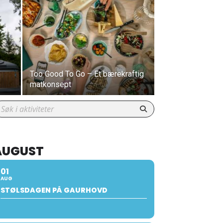
Too Good To Go – Et bærekraftig
matkonsept
AUGUST
01
AUG
STØLSDAGEN PÅ GAURHOVD