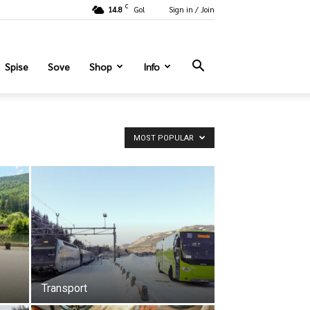
C
14.8
Gol
Sign in / Join
Spise
Sove
Shop
Info
MOST POPULAR
Transport