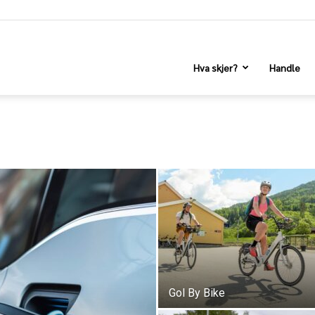
Hva skjer?
Handle
Gol By Bike