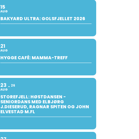
15
AUG
BAKYARD ULTRA: GOLSFJELLET 2026
21
AUG
HYGGE CAFÈ: MAMMA-TREFF
23
26
AUG
STOREFJELL: HØSTDANSEN -
SENIORDANS MED ELBJØRG
J.DIESERUD, RAGNAR SPITEN OG JOHN
ELVESTAD M.FL