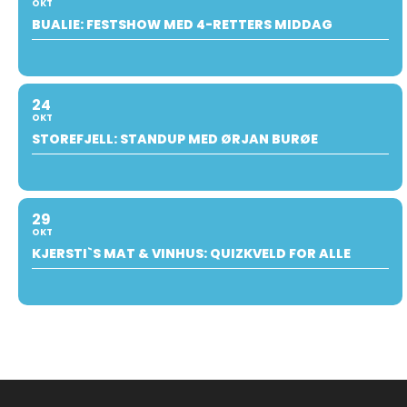
OKT
BUALIE: FESTSHOW MED 4-RETTERS MIDDAG
24
OKT
STOREFJELL: STANDUP MED ØRJAN BURØE
29
OKT
KJERSTI`S MAT & VINHUS: QUIZKVELD FOR ALLE