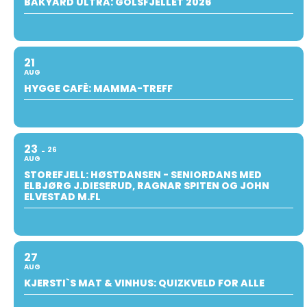
BAKYARD ULTRA: GOLSFJELLET 2026
21
AUG
HYGGE CAFÈ: MAMMA-TREFF
23
26
AUG
STOREFJELL: HØSTDANSEN - SENIORDANS MED
ELBJØRG J.DIESERUD, RAGNAR SPITEN OG JOHN
ELVESTAD M.FL
27
AUG
KJERSTI`S MAT & VINHUS: QUIZKVELD FOR ALLE