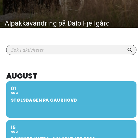
Alpakkavandring på Dalo Fjellgård
AUGUST
01
AUG
STØLSDAGEN PÅ GAURHOVD
15
AUG