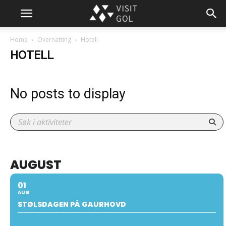
Home
Overnatting
Hotell
HOTELL
No posts to display
AUGUST
01
AUG
STØLSDAGEN PÅ GAURHOVD