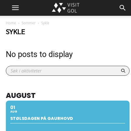
Home
Sommer
Sykle
SYKLE
No posts to display
AUGUST
01
AUG
STØLSDAGEN PÅ GAURHOVD