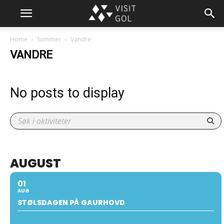
Home
Sommer
Vandre
VANDRE
No posts to display
AUGUST
01
AUG
STØLSDAGEN PÅ GAURHOVD