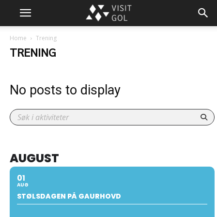
Home
Trening
TRENING
No posts to display
AUGUST
01
AUG
STØLSDAGEN PÅ GAURHOVD