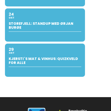
24
OKT
STOREFJELL: STANDUP MED ØRJAN
BURØE
29
OKT
KJERSTI`S MAT & VINHUS: QUIZKVELD
FOR ALLE