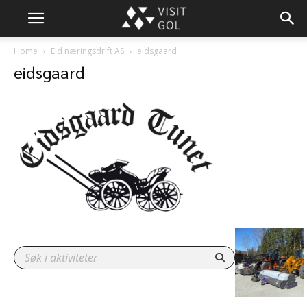
Home
Eid næringsdrift AS
eidsgaard
eidsgaard