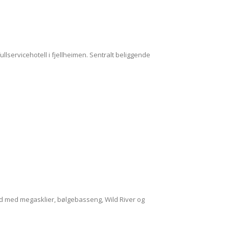
fullservicehotell i fjellheimen. Sentralt beliggende
nd med megasklier, bølgebasseng, Wild River og