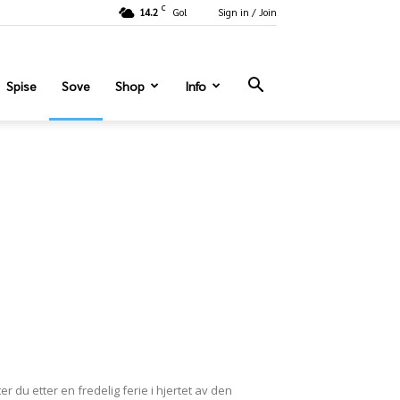
C
14.2
Gol
Sign in / Join
Spise
Sove
Shop
Info
r du etter en fredelig ferie i hjertet av den