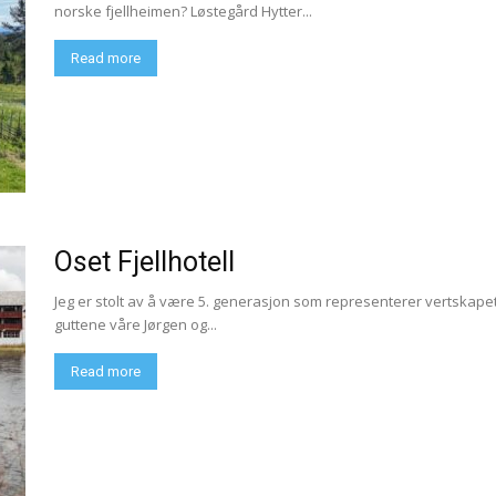
norske fjellheimen? Løstegård Hytter...
Read more
Oset Fjellhotell
Jeg er stolt av å være 5. generasjon som representerer vertska
guttene våre Jørgen og...
Read more