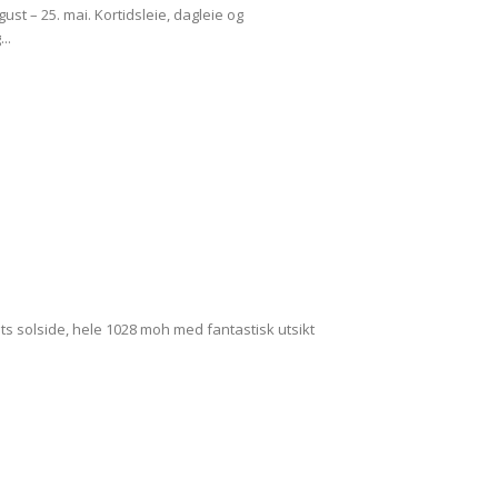
ust – 25. mai. Kortidsleie, dagleie og
..
lets solside, hele 1028 moh med fantastisk utsikt