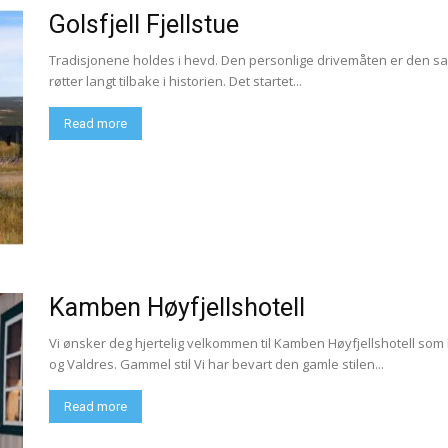
Golsfjell Fjellstue
Tradisjonene holdes i hevd. Den personlige drivemåten er den sam
røtter langt tilbake i historien. Det startet...
Read more
Kamben Høyfjellshotell
Vi ønsker deg hjertelig velkommen til Kamben Høyfjellshotell som li
og Valdres. Gammel stil Vi har bevart den gamle stilen...
Read more