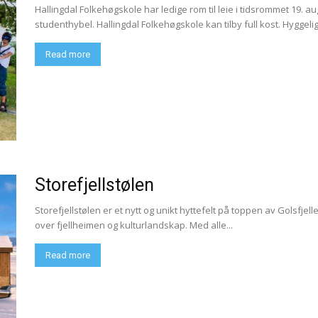
Hallingdal Folkehøgskole har ledige rom til leie i tidsrommet 19. aug
studenthybel. Hallingdal Folkehøgskole kan tilby full kost. Hyggelig.
Read more
Storefjellstølen
Storefjellstølen er et nytt og unikt hyttefelt på toppen av Golsfjel
over fjellheimen og kulturlandskap. Med alle...
Read more