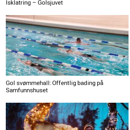
Isklatring – Golsjuvet
Gol svømmehall: Offentlig bading på
Samfunnshuset