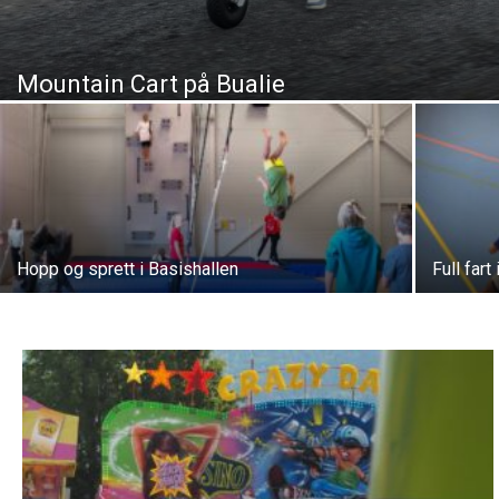
Mountain Cart på Bualie
Hopp og sprett i Basishallen
Full fart