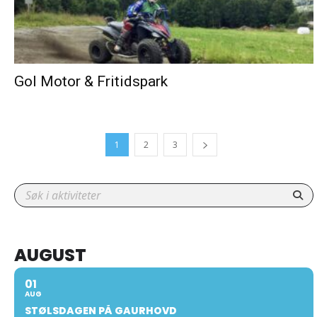
Gol Motor & Fritidspark
1
2
3
AUGUST
01
AUG
STØLSDAGEN PÅ GAURHOVD