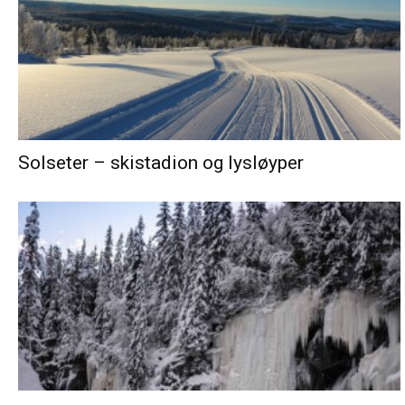
Solseter – skistadion og lysløyper