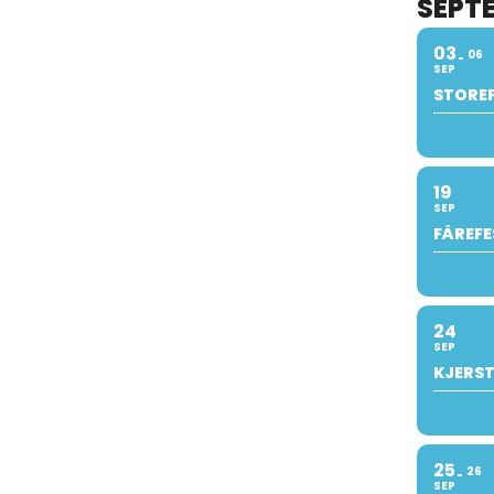
SEPT
03
06
SEP
STOREF
19
SEP
FÅREFE
24
SEP
KJERST
25
26
SEP