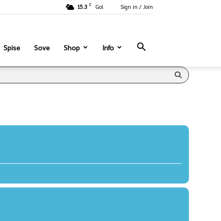
C
15.3
Gol
Sign in / Join
Spise
Sove
Shop
Info