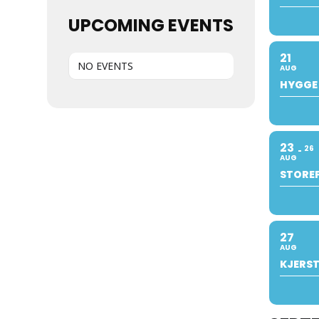
UPCOMING EVENTS
21
NO EVENTS
AUG
HYGGE
23
26
AUG
STOREF
27
AUG
KJERST