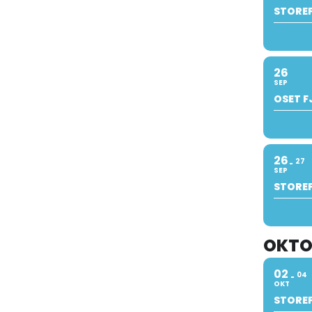
STOREF
26
SEP
OSET F
26
27
SEP
STOREF
OKTO
02
04
OKT
STOREF