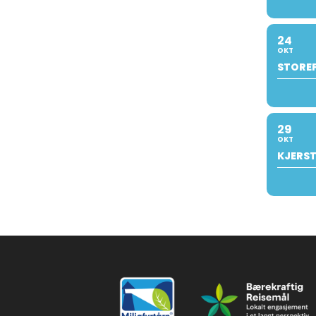
24
OKT
STOREF
29
OKT
KJERST