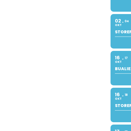
02
04
OKT
STOREF
16
17
OKT
BUALIE
16
18
OKT
STOREF