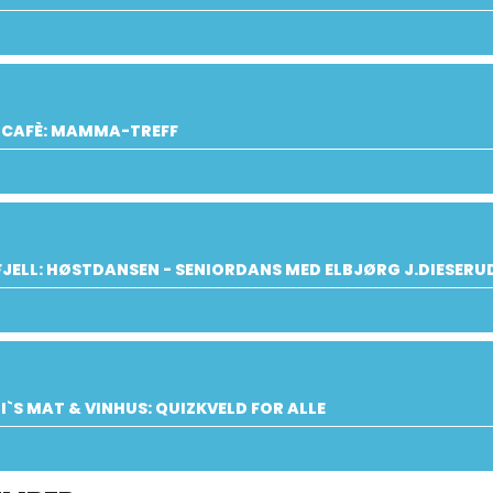
 CAFÈ: MAMMA-TREFF
JELL: HØSTDANSEN - SENIORDANS MED ELBJØRG J.DIESERUD
I`S MAT & VINHUS: QUIZKVELD FOR ALLE