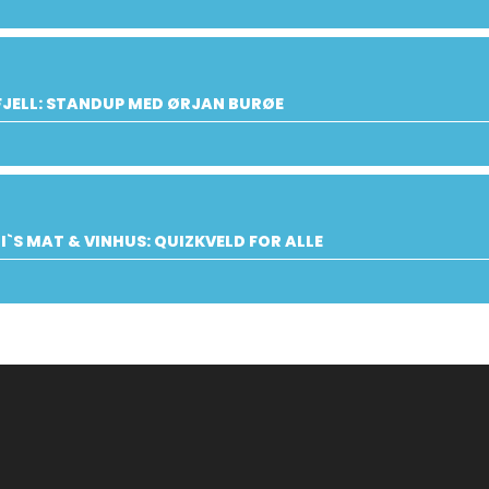
JELL: STANDUP MED ØRJAN BURØE
I`S MAT & VINHUS: QUIZKVELD FOR ALLE