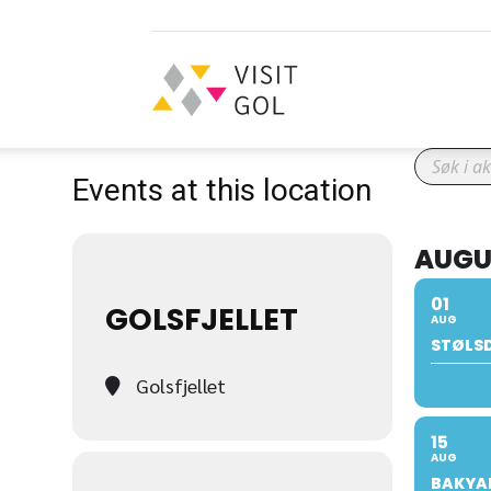
Visit
Events at this location
Gol
AUGU
01
GOLSFJELLET
AUG
STØLS
Golsfjellet
15
AUG
BAKYAR