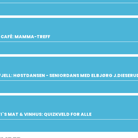
 CAFÈ: MAMMA-TREFF
JELL: HØSTDANSEN - SENIORDANS MED ELBJØRG J.DIESERUD
I`S MAT & VINHUS: QUIZKVELD FOR ALLE