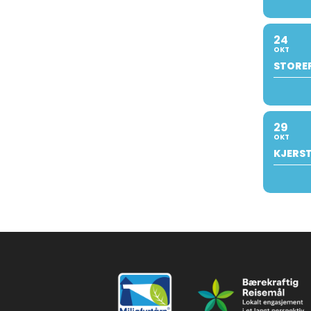
24
OKT
STOREF
29
OKT
KJERST