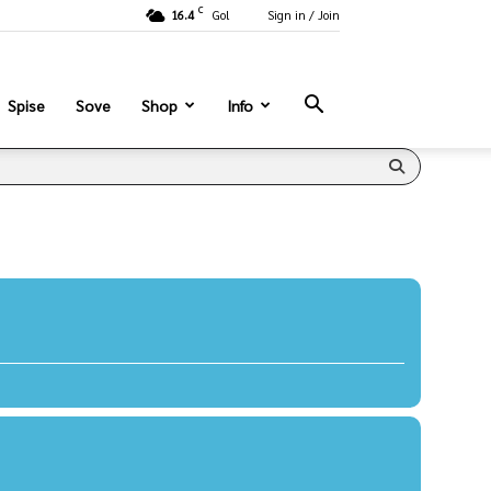
C
16.4
Gol
Sign in / Join
Spise
Sove
Shop
Info