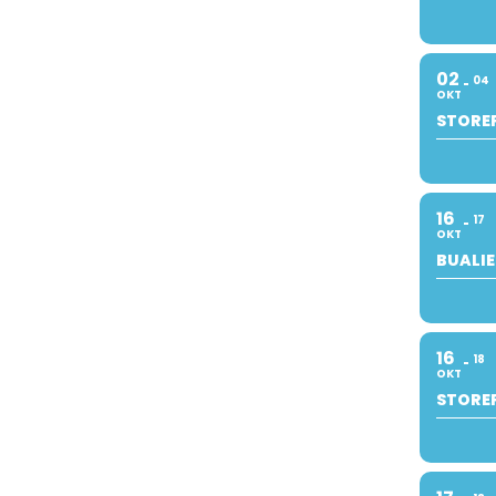
02
04
OKT
STOREF
16
17
OKT
BUALIE
16
18
OKT
STOREF