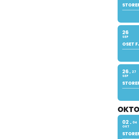
STORE
26
SEP
OSET F
26
27
SEP
STORE
OKTO
02
04
OKT
STOREF