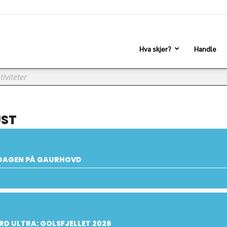
Hva skjer?
Handle
ST
DAGEN PÅ GAURHOVD
D ULTRA: GOLSFJELLET 2026