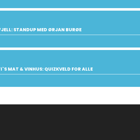
JELL: STANDUP MED ØRJAN BURØE
I`S MAT & VINHUS: QUIZKVELD FOR ALLE