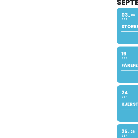
SEPT
03
06
SEP
STOREF
19
SEP
FÅREFE
24
SEP
KJERST
25
26
SEP