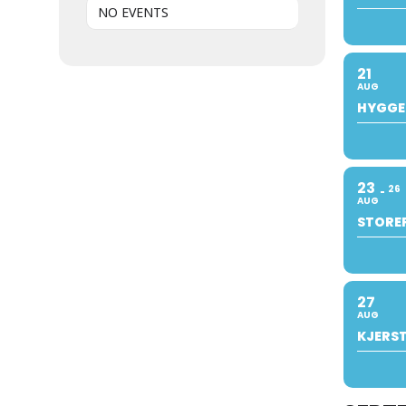
NO EVENTS
21
AUG
HYGGE
23
26
AUG
STOREF
27
AUG
KJERST