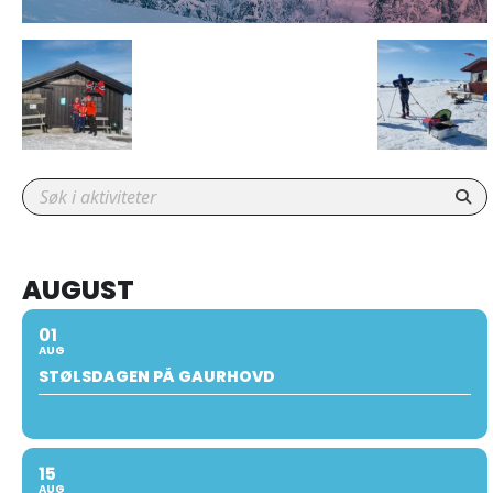
AUGUST
01
AUG
STØLSDAGEN PÅ GAURHOVD
15
AUG