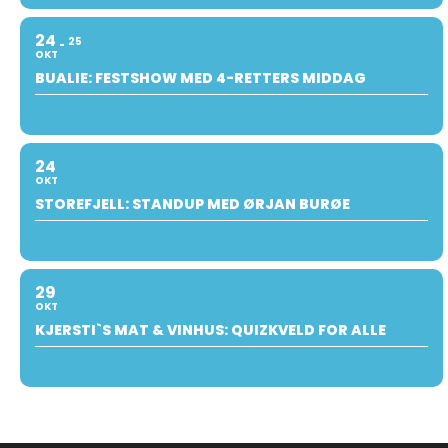
24
25
OKT
BUALIE: FESTSHOW MED 4-RETTERS MIDDAG
24
OKT
STOREFJELL: STANDUP MED ØRJAN BURØE
29
OKT
KJERSTI`S MAT & VINHUS: QUIZKVELD FOR ALLE