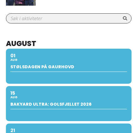
AUGUST
01
AUG
STØLSDAGEN PÅ GAURHOVD
15
AUG
BAKYARD ULTRA: GOLSFJELLET 2026
21