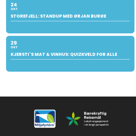
24
OKT
STOREFJELL: STANDUP MED ØRJAN BURØE
29
OKT
KJERSTI`S MAT & VINHUS: QUIZKVELD FOR ALLE