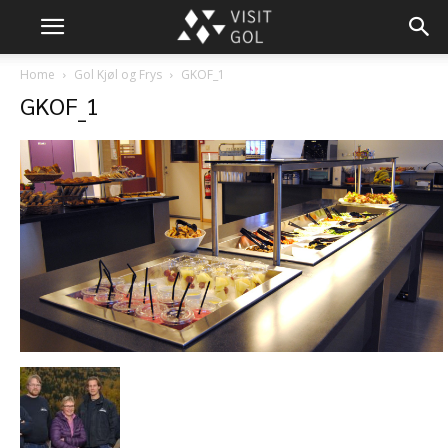
Home
Gol Kjøl og Frys
GKOF_1
GKOF_1