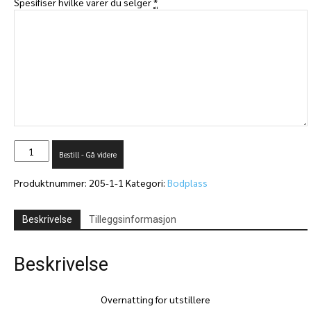
Spesifiser hvilke varer du selger
*
Påmelding
Bestill - Gå videre
Goldagan
på
Produktnummer:
205-1-1
Kategori:
Bodplass
Gol
2026
antall
Beskrivelse
Tilleggsinformasjon
Beskrivelse
Overnatting for utstillere