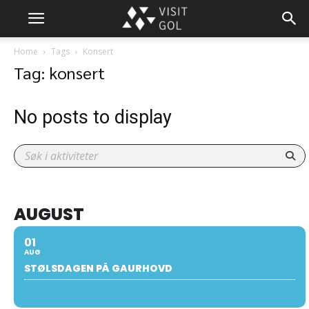
Home
Tags
Konsert
Tag: konsert
No posts to display
AUGUST
01
AUG
STØLSDAGEN PÅ GAURHOVD