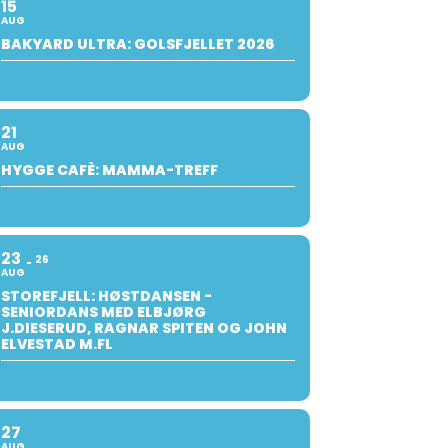
15
AUG
BAKYARD ULTRA: GOLSFJELLET 2026
21
AUG
HYGGE CAFÈ: MAMMA-TREFF
23
26
AUG
STOREFJELL: HØSTDANSEN -
SENIORDANS MED ELBJØRG
J.DIESERUD, RAGNAR SPITEN OG JOHN
ELVESTAD M.FL
27
AUG