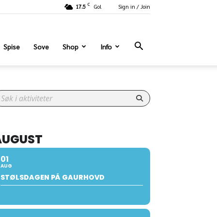
C
17.5
Gol
Sign in / Join
Spise
Sove
Shop
Info
AUGUST
01
AUG
STØLSDAGEN PÅ GAURHOVD