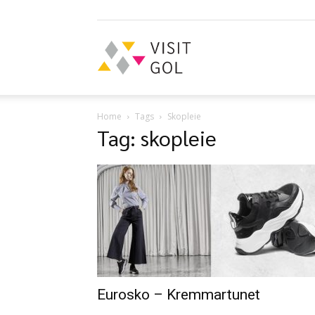
Visit
Home
Tags
Skopleie
Tag: skopleie
Gol
Eurosko – Kremmartunet