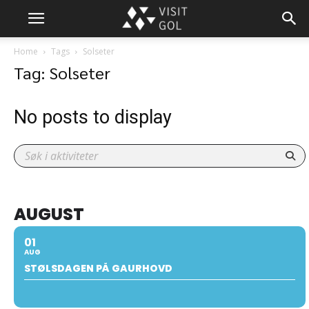
Home
Tags
Solseter
Tag: Solseter
No posts to display
AUGUST
01
AUG
STØLSDAGEN PÅ GAURHOVD