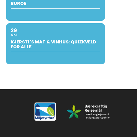
BURØE
29
OKT
KJERSTI`S MAT & VINHUS: QUIZKVELD
FOR ALLE