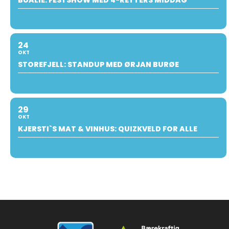
BUALIE: FESTSHOW MED 4-RETTERS MIDDAG
24
OKT
STOREFJELL: STANDUP MED ØRJAN BURØE
29
OKT
KJERSTI`S MAT & VINHUS: QUIZKVELD FOR ALLE