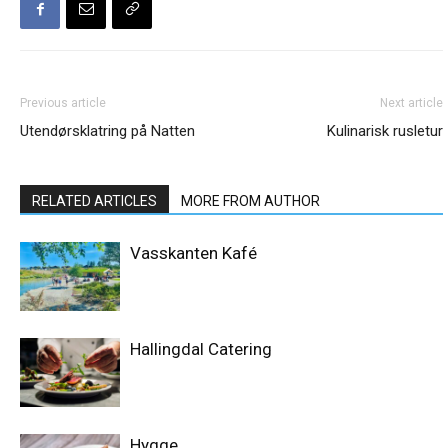
Previous article
Next article
Utendørsklatring på Natten
Kulinarisk rusletur
RELATED ARTICLES
MORE FROM AUTHOR
Vasskanten Kafé
Hallingdal Catering
Hygge