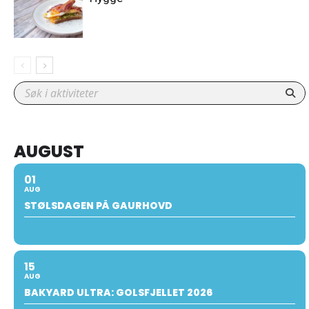
AUGUST
01
AUG
STØLSDAGEN PÅ GAURHOVD
15
AUG
BAKYARD ULTRA: GOLSFJELLET 2026