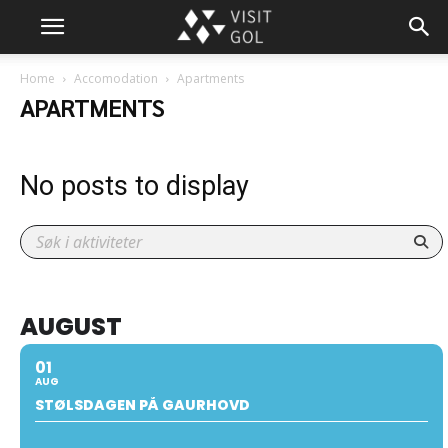
Home
Accomodation
Apartments
APARTMENTS
No posts to display
AUGUST
01
AUG
STØLSDAGEN PÅ GAURHOVD