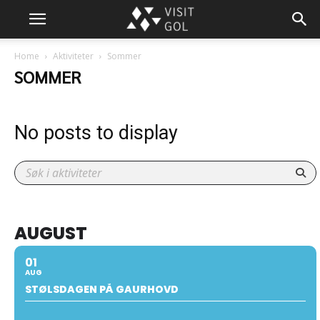
Home
Aktiviteter
Sommer
SOMMER
No posts to display
AUGUST
01
AUG
STØLSDAGEN PÅ GAURHOVD