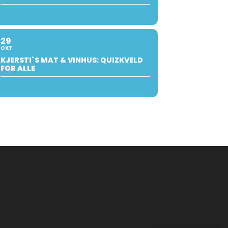
29
OKT
KJERSTI`S MAT & VINHUS: QUIZKVELD
FOR ALLE