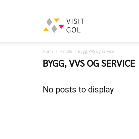
Visit
Home
Handle
Bygg, VVS og service
Gol
BYGG, VVS OG SERVICE
No posts to display