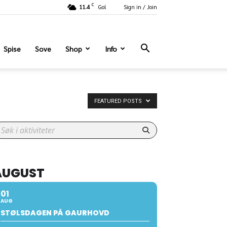
C
11.4
Gol
Sign in / Join
Spise
Sove
Shop
Info
FEATURED POSTS
AUGUST
01
AUG
STØLSDAGEN PÅ GAURHOVD