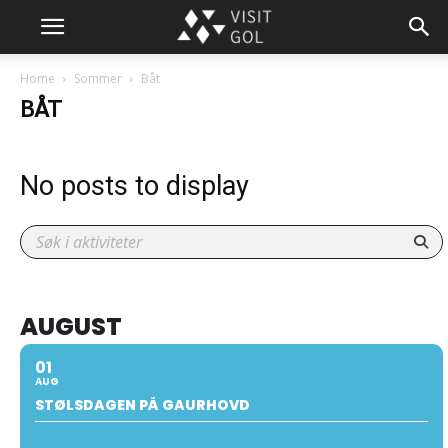
Home
Sommer
Båt
BÅT
No posts to display
AUGUST
01
AUG
STØLSDAGEN PÅ GAURHOVD