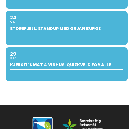
24
OKT
STOREFJELL: STANDUP MED ØRJAN BURØE
29
OKT
KJERSTI`S MAT & VINHUS: QUIZKVELD FOR ALLE