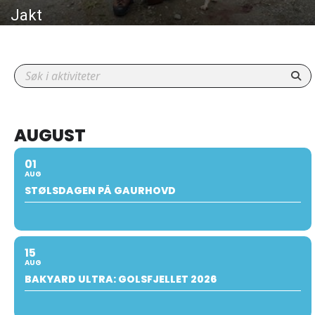
Jakt
AUGUST
01
AUG
STØLSDAGEN PÅ GAURHOVD
15
AUG
BAKYARD ULTRA: GOLSFJELLET 2026