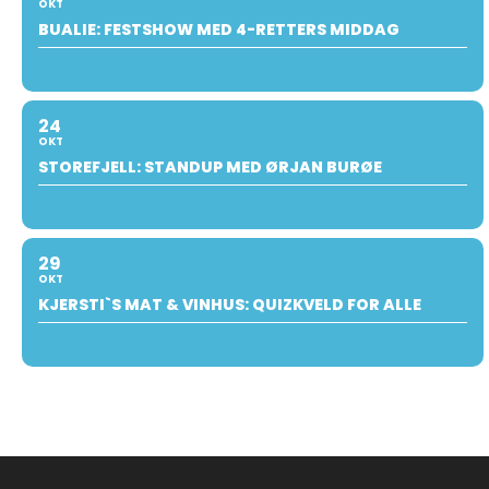
OKT
BUALIE: FESTSHOW MED 4-RETTERS MIDDAG
24
OKT
STOREFJELL: STANDUP MED ØRJAN BURØE
29
OKT
KJERSTI`S MAT & VINHUS: QUIZKVELD FOR ALLE