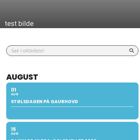
test bilde
AUGUST
01
AUG
STØLSDAGEN PÅ GAURHOVD
15
AUG