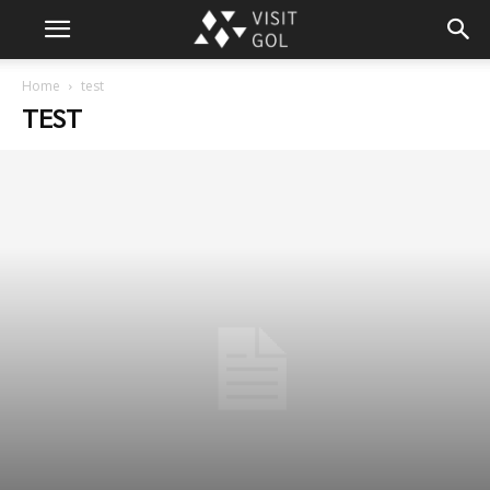
Home
test
TEST