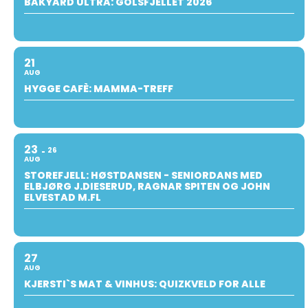
BAKYARD ULTRA: GOLSFJELLET 2026
21
AUG
HYGGE CAFÈ: MAMMA-TREFF
23
26
AUG
STOREFJELL: HØSTDANSEN - SENIORDANS MED
ELBJØRG J.DIESERUD, RAGNAR SPITEN OG JOHN
ELVESTAD M.FL
27
AUG
KJERSTI`S MAT & VINHUS: QUIZKVELD FOR ALLE