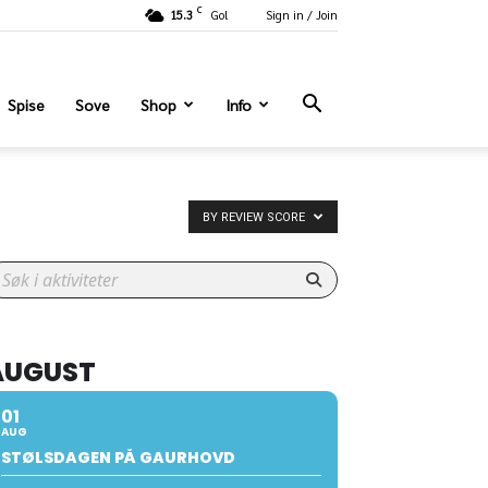
C
15.3
Gol
Sign in / Join
Spise
Sove
Shop
Info
BY REVIEW SCORE
AUGUST
01
AUG
STØLSDAGEN PÅ GAURHOVD