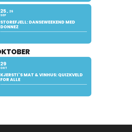
25
26
SEP
STOREFJELL: DANSEWEEKEND MED
DONNEZ
OKTOBER
29
OKT
KJERSTI`S MAT & VINHUS: QUIZKVELD
FOR ALLE