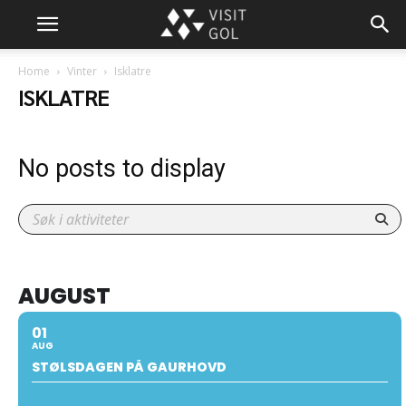
Home
Vinter
Isklatre
ISKLATRE
No posts to display
AUGUST
01
AUG
STØLSDAGEN PÅ GAURHOVD