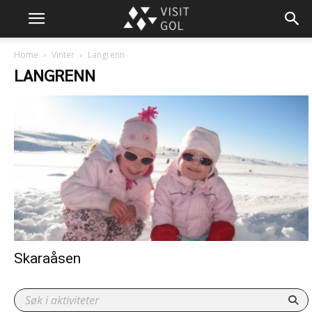
Home
Vinter
Langrenn
LANGRENN
Skaraåsen