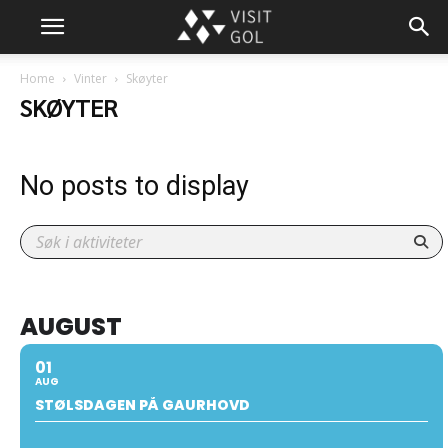
Home
Vinter
Skøyter
SKØYTER
No posts to display
AUGUST
01
AUG
STØLSDAGEN PÅ GAURHOVD