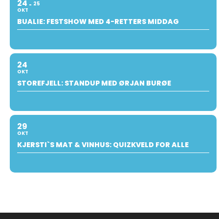
24
25
OKT
BUALIE: FESTSHOW MED 4-RETTERS MIDDAG
24
OKT
STOREFJELL: STANDUP MED ØRJAN BURØE
29
OKT
KJERSTI`S MAT & VINHUS: QUIZKVELD FOR ALLE