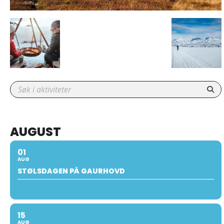
AUGUST
01
AUG
STØLSDAGEN PÅ GAURHOVD
15
AUG