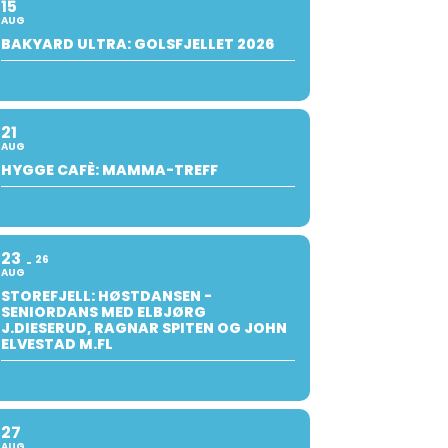
15
AUG
BAKYARD ULTRA: GOLSFJELLET 2026
21
AUG
HYGGE CAFÈ: MAMMA-TREFF
23
26
AUG
STOREFJELL: HØSTDANSEN -
SENIORDANS MED ELBJØRG
J.DIESERUD, RAGNAR SPITEN OG JOHN
ELVESTAD M.FL
27
AUG