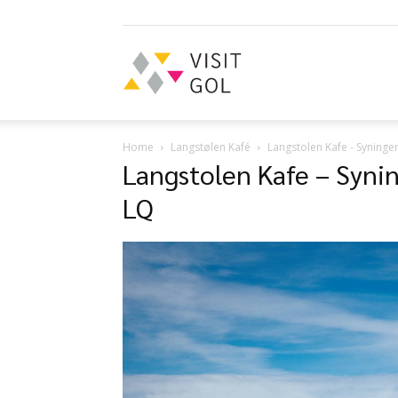
Visit
Home
Langstølen Kafé
Langstolen Kafe - Syningen 
Langstolen Kafe – Synin
Gol
LQ