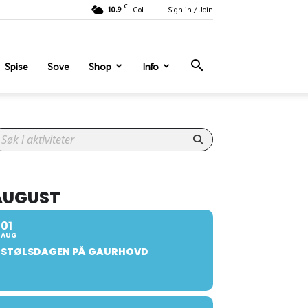
C
10.9
Gol
Sign in / Join
Spise
Sove
Shop
Info
AUGUST
01
AUG
STØLSDAGEN PÅ GAURHOVD