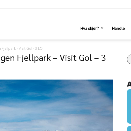
Hva skjer?
Handle
Fjellpark - Visit Gol - 3 LQ
gen Fjellpark – Visit Gol – 3