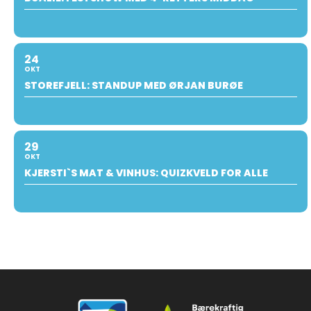
24
OKT
STOREFJELL: STANDUP MED ØRJAN BURØE
29
OKT
KJERSTI`S MAT & VINHUS: QUIZKVELD FOR ALLE