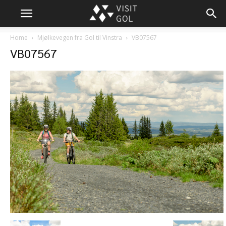
Home
Mjølkevegen fra Gol til Vinstra
VB07567
VB07567