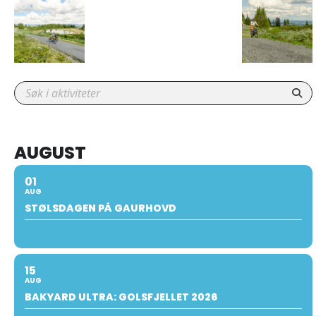
AUGUST
01
AUG
STØLSDAGEN PÅ GAURHOVD
15
AUG
BAKYARD ULTRA: GOLSFJELLET 2026