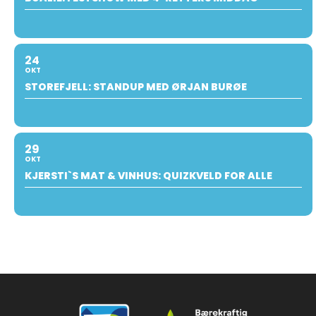
24
OKT
STOREFJELL: STANDUP MED ØRJAN BURØE
29
OKT
KJERSTI`S MAT & VINHUS: QUIZKVELD FOR ALLE