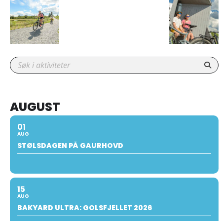
AUGUST
01
AUG
STØLSDAGEN PÅ GAURHOVD
15
AUG
BAKYARD ULTRA: GOLSFJELLET 2026