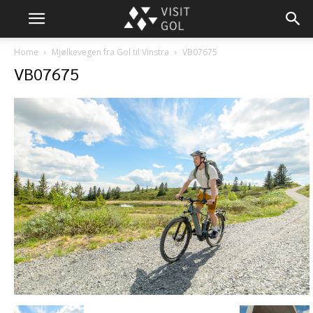
Home
Mjølkevegen fra Gol til Vinstra
VB07675
VB07675