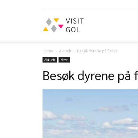
Visit
Home
Aktuelt
Besøk dyrene på fjellet
Gol
Aktuelt
News
Besøk dyrene på f