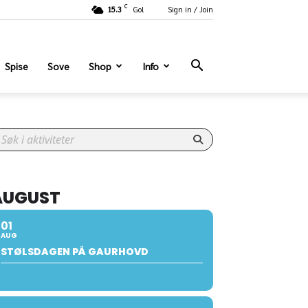
C
15.3
Gol
Sign in / Join
Spise
Sove
Shop
Info
AUGUST
01
AUG
STØLSDAGEN PÅ GAURHOVD