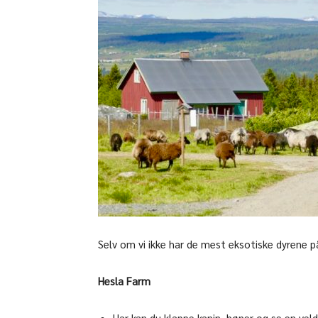
Selv om vi ikke har de mest eksotiske dyrene 
Hesla Farm
Har kan du klappe kanin, høner og se en ve