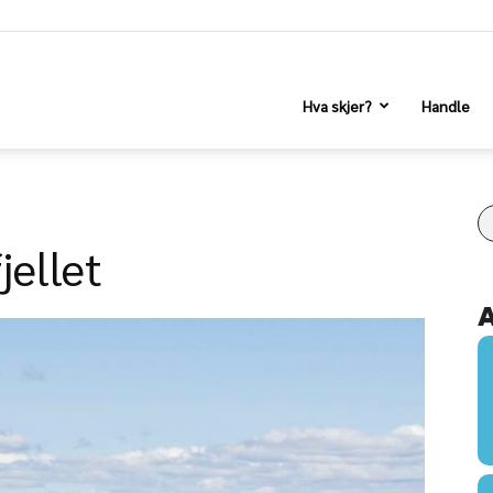
Hva skjer?
Handle
jellet