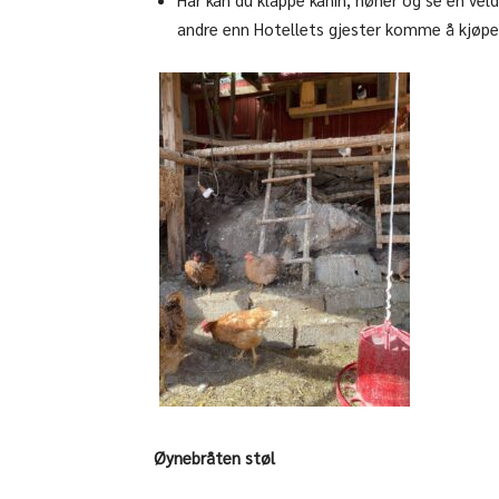
andre enn Hotellets gjester komme å kjøpe
Øynebråten støl