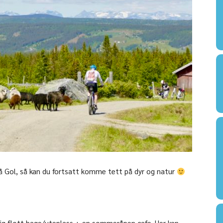
på Gol, så kan du fortsatt komme tett på dyr og natur
ldig flott hage/uteplass + en sommeråpen cafe. Her kan