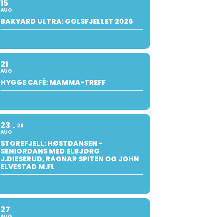
15
AUG
BAKYARD ULTRA: GOLSFJELLET 2026
21
AUG
HYGGE CAFÈ: MAMMA-TREFF
23
26
AUG
STOREFJELL: HØSTDANSEN -
SENIORDANS MED ELBJØRG
J.DIESERUD, RAGNAR SPITEN OG JOHN
ELVESTAD M.FL
27
AUG