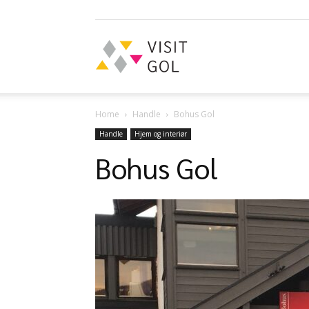
Visit
Home
Handle
Bohus Gol
Gol
Handle
Hjem og interiør
Bohus Gol