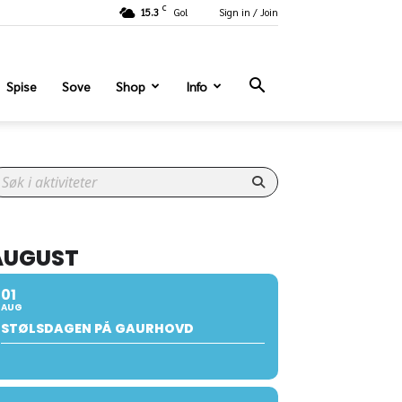
C
15.3
Gol
Sign in / Join
Spise
Sove
Shop
Info
AUGUST
01
AUG
STØLSDAGEN PÅ GAURHOVD