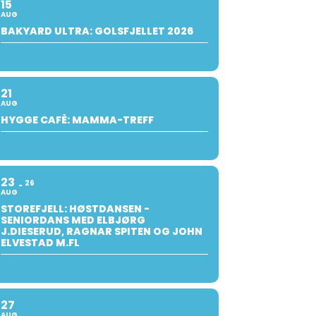
15
AUG
BAKYARD ULTRA: GOLSFJELLET 2026
21
AUG
HYGGE CAFÈ: MAMMA-TREFF
23
26
AUG
STOREFJELL: HØSTDANSEN -
SENIORDANS MED ELBJØRG
J.DIESERUD, RAGNAR SPITEN OG JOHN
ELVESTAD M.FL
27
AUG