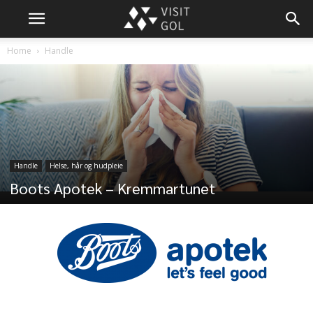
Home
Handle
Handle
Helse, hår og hudpleie
Boots Apotek – Kremmartunet