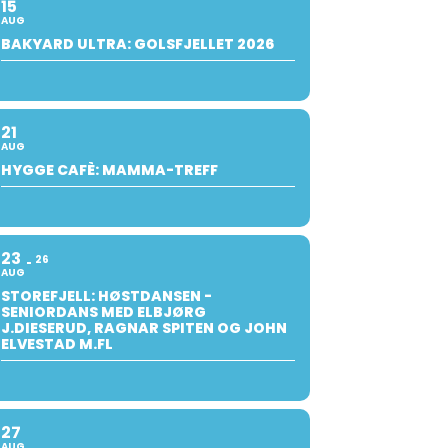
15
AUG
BAKYARD ULTRA: GOLSFJELLET 2026
21
AUG
HYGGE CAFÈ: MAMMA-TREFF
23
26
AUG
STOREFJELL: HØSTDANSEN -
SENIORDANS MED ELBJØRG
J.DIESERUD, RAGNAR SPITEN OG JOHN
ELVESTAD M.FL
27
AUG