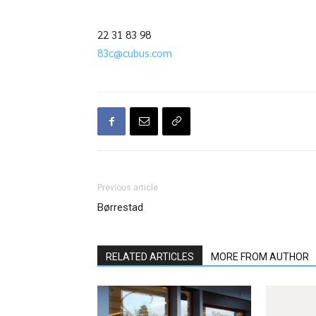
22 31 83 98
83c@cubus.com
Previous article
Børrestad
RELATED ARTICLES
MORE FROM AUTHOR