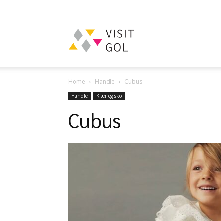
Visit
Home
Handle
Cubus
Gol
Handle
Klær og sko
Cubus