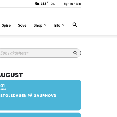
C
14.8
Gol
Sign in / Join
Spise
Sove
Shop
Info
AUGUST
01
AUG
STØLSDAGEN PÅ GAURHOVD