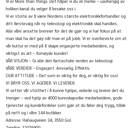
Vi er More than things. Det håper vi du vil merke – uavhengig av
hvilken kanal du velger å besøke oss i.
Vi er stolte av å være Nordens største elektronikkforhandler og
ditt førstevalg når ny teknologi og elektronikk skal handles.
Alle våre ansatte brenner for det de gjør og vi har fokus på at
man skal ha det gøy når man er på jobb. Vi er overbeviste om at
vår kultur er med på å skape engasjerte medarbeidere, og
viktigst av alt – fornøyde kunder!
VÅR VISJON – Gi alle den fantastiske verden av teknologi.
VÅRE VERDIER – Engasjert. Ansvarlig. Effektiv.
OUR ATTITUDE – Det som er viktig for deg, er viktig for oss!
VI BRYR OSS. VI AGERER. VI LEVERER.
Vi setter vår stolthet i å kunne hjelpe, veilede og levere det du
trenger – ved hjelp av 4000 kunnskapsrike medarbeidere, gode
tjenester og kundefordeler som gjør at du føler deg trygg, både
på nett og i våre 144 butikker.
Adresse: Hahaugveien 34, 3550 Gol
Telefon: 32076900