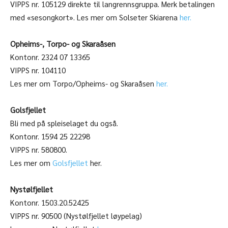
VIPPS nr. 105129 direkte til langrennsgruppa. Merk betalingen
med «sesongkort». Les mer om Solseter Skiarena
her.
Opheims-, Torpo- og Skaraåsen
Kontonr. 2324 07 13365
VIPPS nr. 104110
Les mer om Torpo/Opheims- og Skaraåsen
her.
Golsfjellet
Bli med på spleiselaget du også.
Kontonr. 1594 25 22298
VIPPS nr. 580800.
Les mer om
Golsfjellet
her.
Nystølfjellet
Kontonr. 1503.20.52425
VIPPS nr. 90500 (Nystølfjellet løypelag)