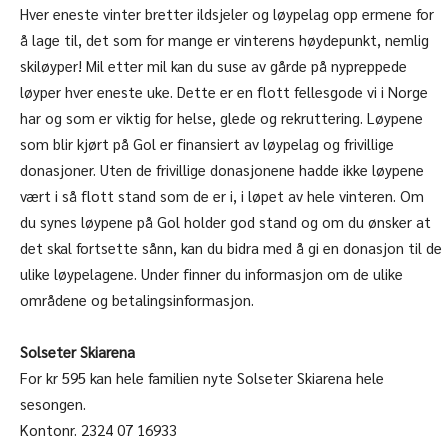
Hver eneste vinter bretter ildsjeler og løypelag opp ermene for
å lage til, det som for mange er vinterens høydepunkt, nemlig
skiløyper! Mil etter mil kan du suse av gårde på nypreppede
løyper hver eneste uke. Dette er en flott fellesgode vi i Norge
har og som er viktig for helse, glede og rekruttering. Løypene
som blir kjørt på Gol er finansiert av løypelag og frivillige
donasjoner. Uten de frivillige donasjonene hadde ikke løypene
vært i så flott stand som de er i, i løpet av hele vinteren. Om
du synes løypene på Gol holder god stand og om du ønsker at
det skal fortsette sånn, kan du bidra med å gi en donasjon til de
ulike løypelagene. Under finner du informasjon om de ulike
områdene og betalingsinformasjon.
Solseter Skiarena
For kr 595 kan hele familien nyte Solseter Skiarena hele
sesongen.
Kontonr. 2324 07 16933