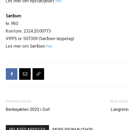
Les mer om Nystølfjellet
her.
Søråsen
kr. 950
Kontonr. 2324.20.00773
VIPPS nr. 507309 (Søråsen løypelag)
Les mer om Søråsen
her.
Previous article
Next article
Benkejakten 2023 i Gol!
Langrenn
RELATED ARTICLES
MORE FROM AUTHOR