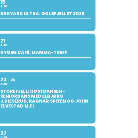
15
AUG
BAKYARD ULTRA: GOLSFJELLET 2026
21
AUG
HYGGE CAFÈ: MAMMA-TREFF
23
26
AUG
STOREFJELL: HØSTDANSEN -
SENIORDANS MED ELBJØRG
J.DIESERUD, RAGNAR SPITEN OG JOHN
ELVESTAD M.FL
27
AUG