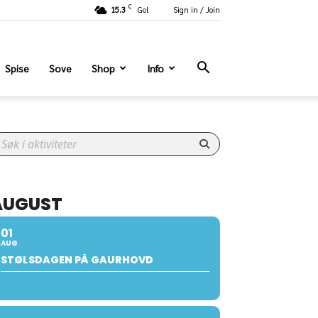
C
15.3
Gol
Sign in / Join
Spise
Sove
Shop
Info
AUGUST
01
AUG
STØLSDAGEN PÅ GAURHOVD