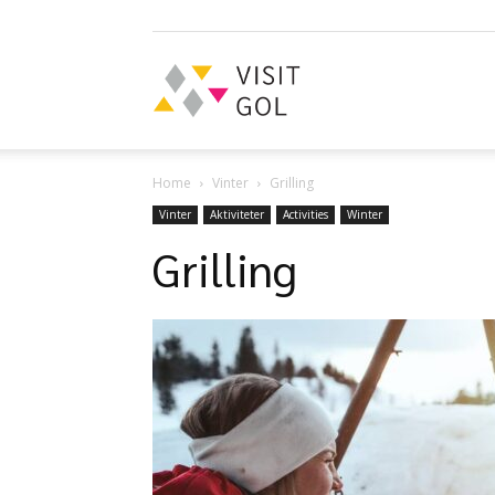
Visit
Home
Vinter
Grilling
Gol
Vinter
Aktiviteter
Activities
Winter
Grilling