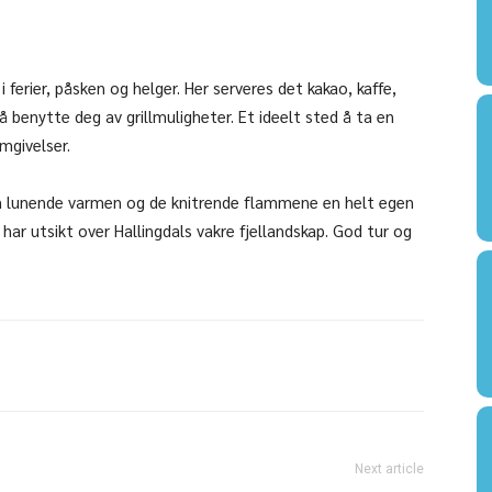
 i ferier, påsken og helger. Her serveres det kakao, kaffe,
å benytte deg av grillmuligheter. Et ideelt sted å ta en
mgivelser.
den lunende varmen og de knitrende flammene en helt egen
 har utsikt over Hallingdals vakre fjellandskap. God tur og
Next article