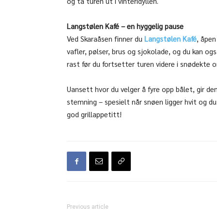
og ta turen ut i vinteridyllen.
Langstølen Kafé – en hyggelig pause
Ved Skaraåsen finner du
Langstølen Kafé
, åpen
vafler, pølser, brus og sjokolade, og du kan ogs
rast før du fortsetter turen videre i snødekte o
Uansett hvor du velger å fyre opp bålet, gir 
stemning – spesielt når snøen ligger hvit og du
god grillappetitt!
Previous article