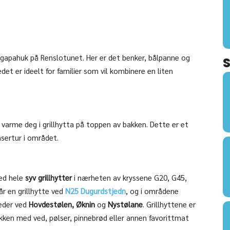
 gapahuk på Renslotunet. Her er det benker, bålpanne og
det er ideelt for familier som vil kombinere en liten
r varme deg i grillhytta på toppen av bakken. Dette er et
asertur i området.
med hele
syv grillhytter
i nærheten av kryssene G20, G45,
år en grillhytte ved
N25 Dugurdstjedn
, og i områdene
teder ved
Hovdestølen, Øknin
og
Nystølane
. Grillhyttene er
sekken med ved, pølser, pinnebrød eller annen favorittmat