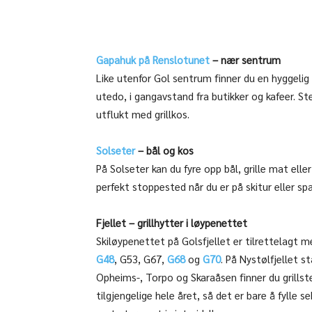
Gapahuk på Renslotunet
– nær sentrum
Like utenfor Gol sentrum finner du en hyggelig
utedo, i gangavstand fra butikker og kafeer. Ste
utflukt med grillkos.
Solseter
– bål og kos
På Solseter kan du fyre opp bål, grille mat elle
perfekt stoppested når du er på skitur eller sp
Fjellet – grillhytter i løypenettet
Skiløypenettet på Golsfjellet er tilrettelagt 
G48
, G53, G67,
G68
og
G70
. På Nystølfjellet st
Opheims-, Torpo og Skaraåsen finner du grills
tilgjengelige hele året, så det er bare å fylle 