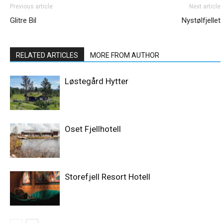
Previous article
Next article
Glitre Bil
Nystølfjellet
RELATED ARTICLES
MORE FROM AUTHOR
Løstegård Hytter
Oset Fjellhotell
Storefjell Resort Hotell