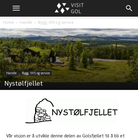
Home
Handle
Bygg, VVS og service
Handle
Bygg, VVS og service
Nystølfjellet
Vår visjon er å utvikle denne delen av Golsfjellet til å bli et