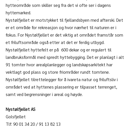
hytteområde som skiller seg fra det vi ofte ser i dagens
hyttemarked.
Nystølfjellet er motstykket til fjellandsbyen med afterski. Det
er et område for rekreasjon og hvor nærhet til naturen er i
fokus. For Nystølfjellet er det viktig at området framstår som
et friluftsområde også etter at det er ferdig utbygd.
Nystølfjellet hyttefelt er på 600 dekar og er regulert til
landbruksformål med spredt hyttebygging. Det er planlagt i alt
91 tomter hvor arealplanlegger og landskapsarkitekt har
vektlagt god plass og store friområder rundt tomtene.
Nystølfjellet tilrettelegger for å ivareta natur og friluftsliv i
området ved at hyttenes plassering er tilpasset terrenget,
samt ved begrensninger i areal og høyde.
Nystølfjellet AS
Golsfjellet
Tlf: 90 01 34 20 / 91 13 82 13