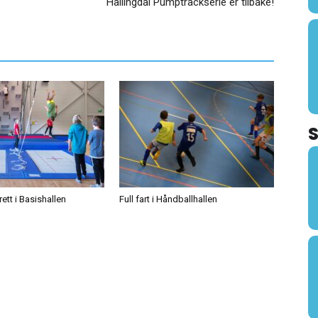
Hallingdal Pumptrackserie er tilbake!
tt i Basishallen
Full fart i Håndballhallen