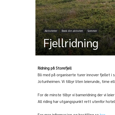
Aktiviteter
Book din aktivitet
Sommer
Fjellridning
Ridning på Storefjell
Bli med på organiserte turer innover fjellet 
Jotunheimen. Vi tilbyr liten leierunde, time el
For de minste tilbyr vi barneridning der vi le
All riding har utgangspunkt rett utenfor hotel
For mer informasjon og bestilling se
her.