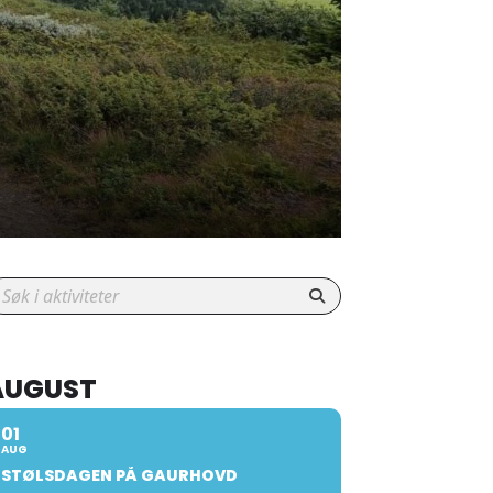
AUGUST
01
AUG
STØLSDAGEN PÅ GAURHOVD