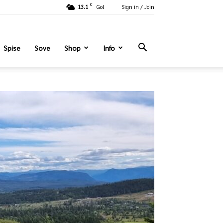
C
13.1
Gol
Sign in / Join
Spise
Sove
Shop
Info