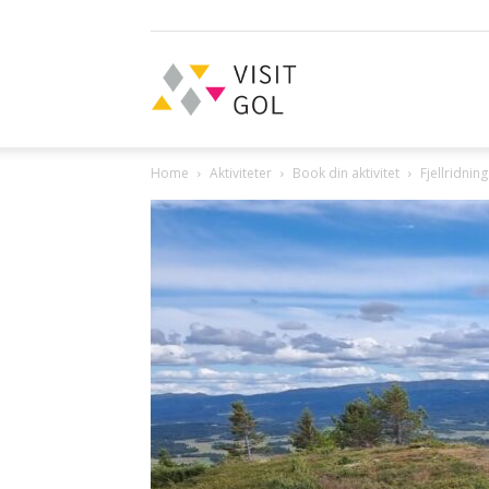
Visit
Home
Aktiviteter
Book din aktivitet
Fjellridning
Gol