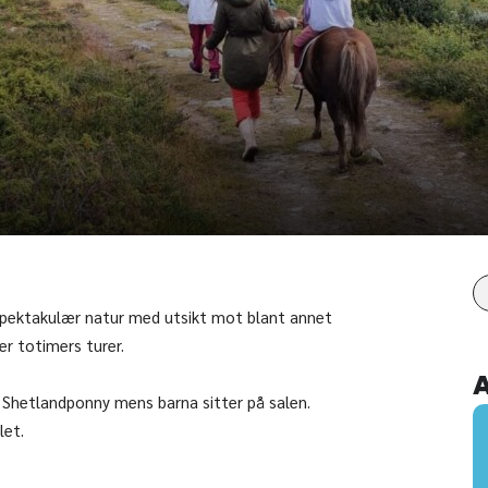
i spektakulær natur med utsikt mot blant annet
ler totimers turer.
ier Shetlandponny mens barna sitter på salen.
let.