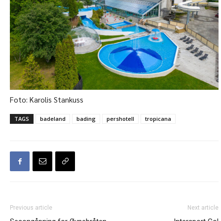
Foto: Karolis Stankuss
TAGS
badeland
bading
pershotell
tropicana
Previous article
Next article