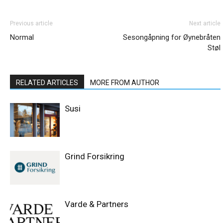
Previous article
Next article
Normal
Sesongåpning for Øynebråten
Støl
RELATED ARTICLES
MORE FROM AUTHOR
Susi
Grind Forsikring
Varde & Partners