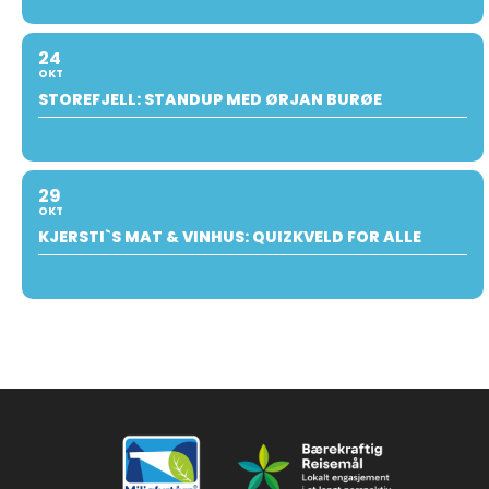
24
OKT
STOREFJELL: STANDUP MED ØRJAN BURØE
29
OKT
KJERSTI`S MAT & VINHUS: QUIZKVELD FOR ALLE