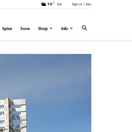
C
9.8
Gol
Sign in / Join
Spise
Sove
Shop
Info