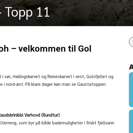
– Topp 11
h – velkommen til Gol
i sør, Hallingskarvet og Reineskarvet i vest, Golsfjellet og
 i nord-øst. På klare dager kan man se Gaustatoppen
audskrinibbi Varhovd (Rundtur)
ellterreng, som byr på både bademuligheter i friskt fjellvann