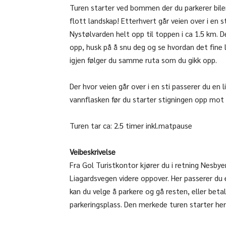
Turen starter ved bommen der du parkerer bilen d
flott landskap! Etterhvert går veien over i en st
Nystølvarden helt opp til toppen i ca 1.5 km. D
opp, husk på å snu deg og se hvordan det fine 
igjen følger du samme ruta som du gikk opp.
Der hvor veien går over i en sti passerer du en li
vannflasken før du starter stigningen opp mot
Turen tar ca: 2.5 timer inkl.matpause
Veibeskrivelse
Fra Gol Turistkontor kjører du i retning Nesbye
Liagardsvegen videre oppover. Her passerer du 
kan du velge å parkere og gå resten, eller beta
parkeringsplass. Den merkede turen starter her