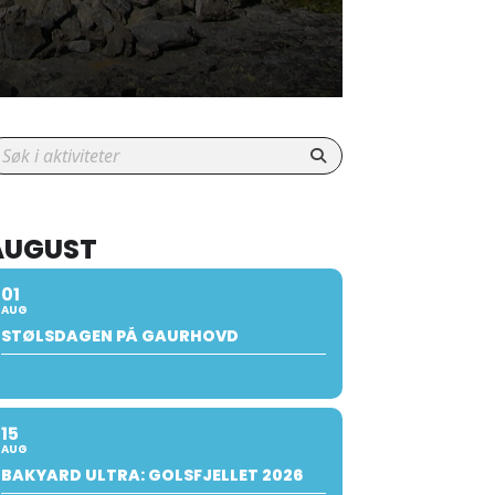
AUGUST
01
AUG
STØLSDAGEN PÅ GAURHOVD
15
AUG
BAKYARD ULTRA: GOLSFJELLET 2026