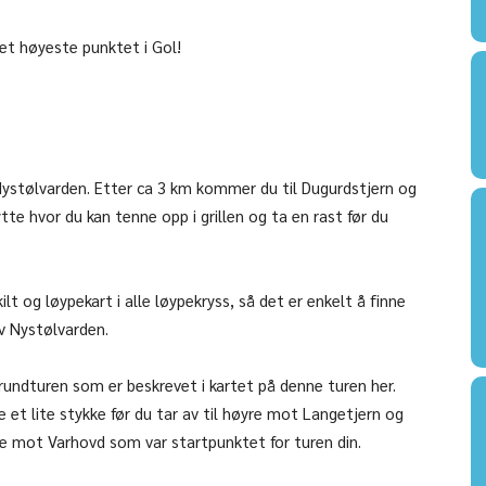
t høyeste punktet i Gol!
Nystølvarden. Etter ca 3 km kommer du til Dugurdstjern og
te hvor du kan tenne opp i grillen og ta en rast før du
 og løypekart i alle løypekryss, så det er enkelt å finne
av Nystølvarden.
 rundturen som er beskrevet i kartet på denne turen her.
 et lite stykke før du tar av til høyre mot Langetjern og
bake mot Varhovd som var startpunktet for turen din.