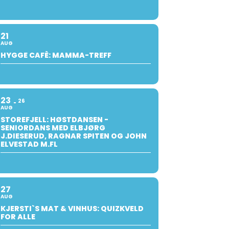
21
AUG
HYGGE CAFÈ: MAMMA-TREFF
23
26
AUG
STOREFJELL: HØSTDANSEN -
SENIORDANS MED ELBJØRG
J.DIESERUD, RAGNAR SPITEN OG JOHN
ELVESTAD M.FL
27
AUG
KJERSTI`S MAT & VINHUS: QUIZKVELD
FOR ALLE