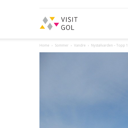
Visit
Home
Sommer
Vandre
Nystølvarden – Topp 
Gol