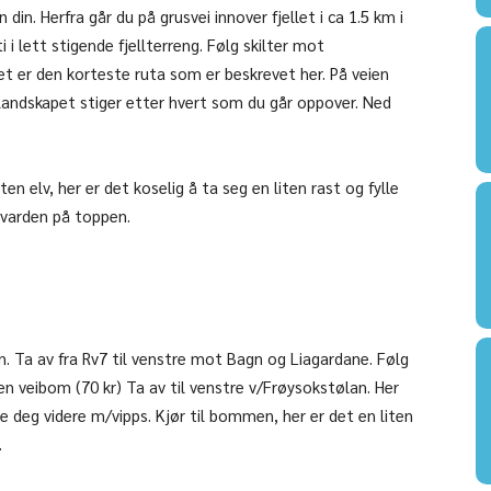
in. Herfra går du på grusvei innover fjellet i ca 1.5 km i
i i lett stigende fjellterreng. Følg skilter mot
et er den korteste ruta som er beskrevet her. På veien
landskapet stiger etter hvert som du går oppover. Ned
ten elv, her er det koselig å ta seg en liten rast og fylle
 varden på toppen.
n. Ta av fra Rv7 til venstre mot Bagn og Liagardane. Følg
en veibom (70 kr) Ta av til venstre v/Frøysokstølan. Her
le deg videre m/vipps. Kjør til bommen, her er det en liten
.