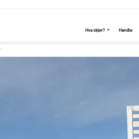
Hva skjer?
Handle
11