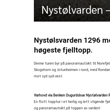
Nystølvarden 
Nystølsvarden 1296 mo
høgeste fjelltopp.
Denne turen byr på panoramautsikt til Norefjell 
Skogshorn og Jotunheimen i nord, med Rondane
mot syd syd-vest.
Varhovd via Benken Dugurdsbue Nystølvarden R
En flott topptur i et herlig og lett stigende fj
og panoramautsikt på toppen av varden!