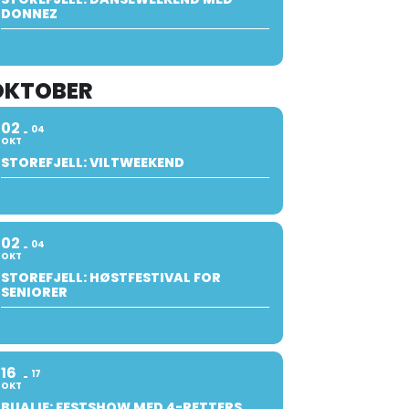
DONNEZ
OKTOBER
02
04
OKT
STOREFJELL: VILTWEEKEND
02
04
OKT
STOREFJELL: HØSTFESTIVAL FOR
SENIORER
16
17
OKT
BUALIE: FESTSHOW MED 4-RETTERS