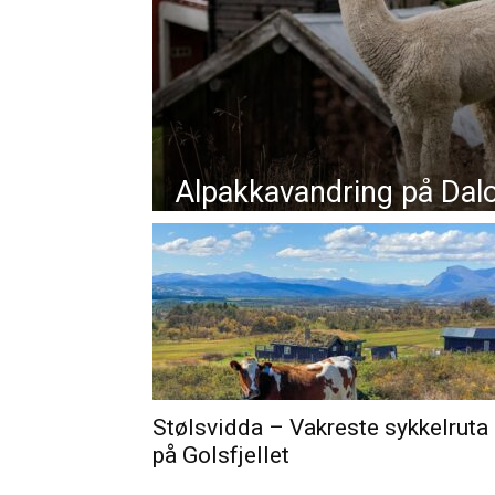
Alpakkavandring på Dalo
Stølsvidda – Vakreste sykkelruta
på Golsfjellet