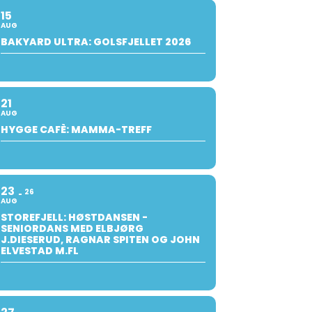
15
AUG
BAKYARD ULTRA: GOLSFJELLET 2026
21
AUG
HYGGE CAFÈ: MAMMA-TREFF
23
26
AUG
STOREFJELL: HØSTDANSEN -
SENIORDANS MED ELBJØRG
J.DIESERUD, RAGNAR SPITEN OG JOHN
ELVESTAD M.FL