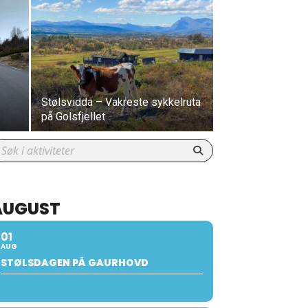
Stølsvidda – Vakreste sykkelruta
på Golsfjellet
AUGUST
01
AUG
STØLSDAGEN PÅ GAURHOVD