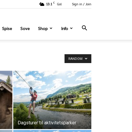
C
13.1
Gol
Sign in / Join
Spise
Sove
Shop
Info
RANDOM
Dagsturer til aktivitetsparker