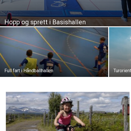
Hopp og sprett i Basishallen
Full fart i Håndballhallen
Turorien