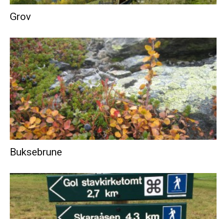
Grov
Buksebrune