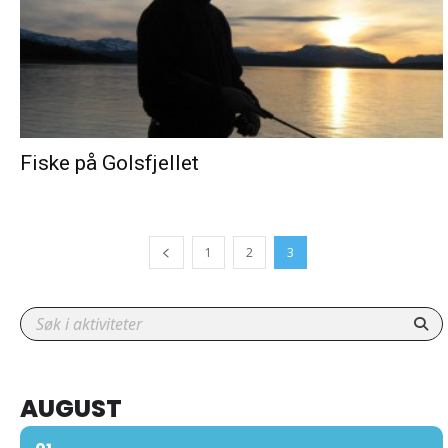
Fiske på Golsfjellet
1
2
3
AUGUST